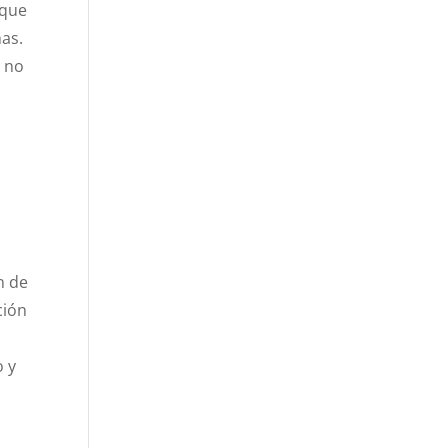
 que
mas.
e no
n de
ción
o y