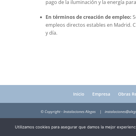
pago de la iluminación y la energía par
En términos de creación de empleo:
S
empleos directos estables en Madrid. C
y día.
Inicio
Empresa
Obras Re
© Copyright - Instalaciones Alegas
instalaciones@ale
Utilizamos cookies para asegurar que damos la mejor experienci