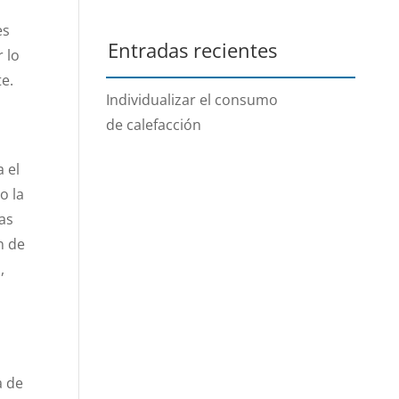
es
Entradas recientes
r lo
e.
Individualizar el consumo
de calefacción
a el
o la
mas
n de
,
a de