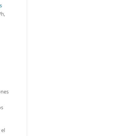
s
Wh,
ones
os
 el