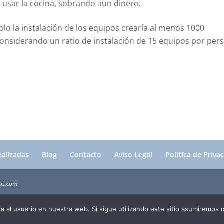
a usar la cocina, sobrando aun dinero.
olo la instalación de los equipos crearía al menos 1000
onsiderando un ratio de instalación de 15 equipos por per
alizadas
Blog
Contacto
Aviso Legal
Política de Priva
gas.com
a al usuario en nuestra web. Si sigue utilizando este sitio asumiremos